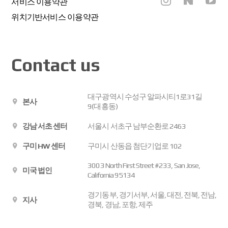
서비스 이용약관
위치기반서비스 이용약관
Contact us
대구광역시 수성구 알파시티1로31길
본사
9(대흥동)
강남 서초 센터
서울시 서초구 남부순환로 2463
구미 HW 센터
구미시 산동읍 첨단기업로 102
3003 North First Street #233, San Jose,
미국 법인
California 95134
경기동부, 경기서부, 서울, 대전, 전북, 전남,
지사
경북, 경남, 포항, 제주