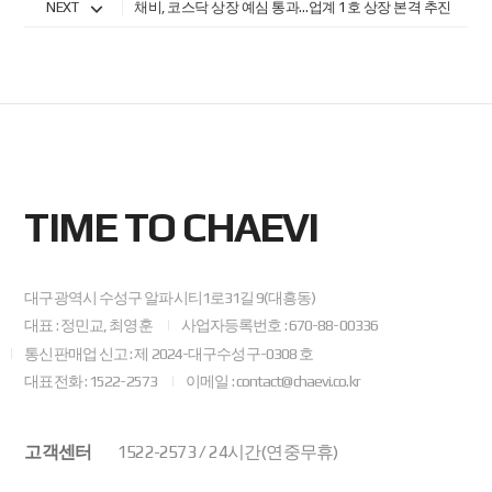
NEXT
채비, 코스닥 상장 예심 통과…업계 1호 상장 본격 추진
TIME TO CHAEVI
대구광역시 수성구 알파시티1로31길 9(대흥동)
대표 : 정민교, 최영훈
사업자등록번호 : 670-88-00336
통신판매업 신고 : 제 2024-대구수성구-0308 호
대표전화 : 1522-2573
이메일 : contact@chaevi.co.kr
고객센터
1522-2573 / 24시간(연중무휴)