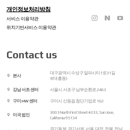
개인정보처리방침
서비스 이용약관
위치기반서비스 이용약관
Contact us
대구광역시 수성구 알파시티1로31길
본사
9(대흥동)
강남 서초 센터
서울시 서초구 남부순환로 2463
구미 HW 센터
구미시 산동읍 첨단기업로 102
3003 North First Street #233, San Jose,
미국 법인
California 95134
경기동부, 경기서부, 서울, 대전, 전북, 전남,