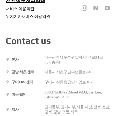
개인정보처리방침
서비스 이용약관
위치기반서비스 이용약관
Contact us
대구광역시 수성구 알파시티1로31길
본사
9(대흥동)
강남 서초 센터
서울시 서초구 남부순환로 2463
구미 HW 센터
구미시 산동읍 첨단기업로 102
3003 North First Street #233, San Jose,
미국 법인
California 95134
경기동부, 경기서부, 서울, 대전, 전북, 전남,
지사
경북, 경남, 포항, 제주